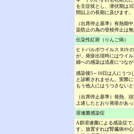
を主症状とし、潜伏期は3
間以上の長期に及びます。
（出席停止基準）有熱期中
染防止の為の登校停止は無
伝染性紅斑（りんご病）
ヒトパルボウイルス B19 
が、発疹出現時にはウイル
婦への感染は流産につなが
感染後5～10日は人にう
と診断されません。実際に
もう他人にはうつさないと
（出席停止基準）発熱、頭
上述したとおり発疹があっ
溶連菌感染症
A群溶連菌による感染症で
す。放置すれば腎臓病や心