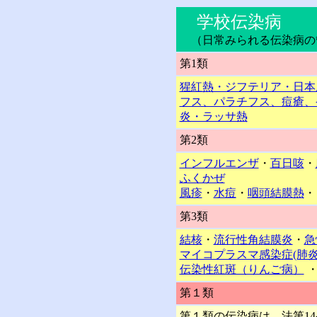
学校伝染病
（日常みられる伝染病の
第1類
猩紅熱・ジフテリア・日本
フス、パラチフス、痘瘡、
炎・ラッサ熱
第2類
インフルエンザ
・
百日咳
・
ふくかぜ
風疹
・
水痘
・
咽頭結膜熱
・
第3類
結核
・
流行性角結膜炎
・
急
マイコプラスマ感染症(肺炎
伝染性紅斑（りんご病）
第１類
第１類の伝染病は、法第1