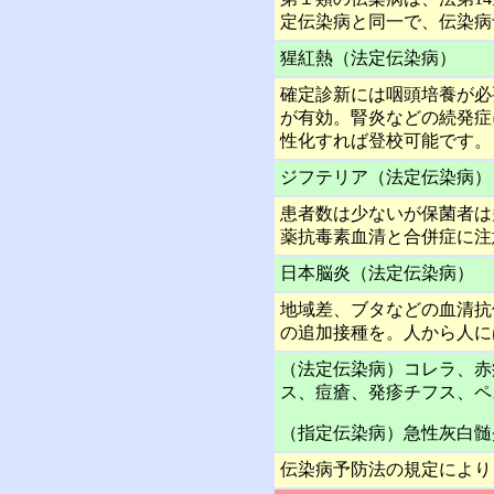
定伝染病と同一で、伝染病
猩紅熱（法定伝染病）
確定診新には咽頭培養が必
が有効。腎炎などの続発症
性化すれば登校可能です。
ジフテリア（法定伝染病）
患者数は少ないが保菌者は
薬抗毒素血清と合併症に注
日本脳炎（法定伝染病）
地域差、ブタなどの血清抗
の追加接種を。人から人に
（法定伝染病）コレラ、赤
ス、痘瘡、発疹チフス、ペ
（指定伝染病）急性灰白髄
伝染病予防法の規定により