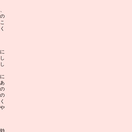
、
の
こ
く
に
し
し
に
あ
剤の
の
く
速や
効