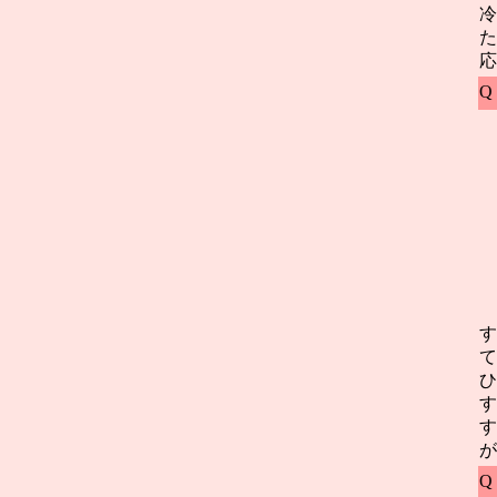
冷
た
応
Q
す
て
ひ
す
す
が
Q