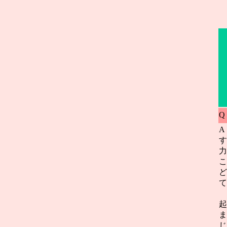
Q
A
す
力
こ
ど
て
起
ま
じ