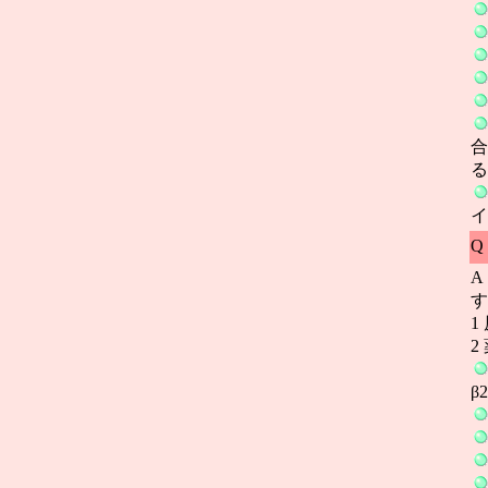
合
る
イ
Q
A
す
1
2
β