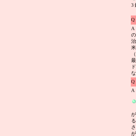
3
Q
A
の
治
米
（
最
ド
な
Q
A
が
る
さ
が