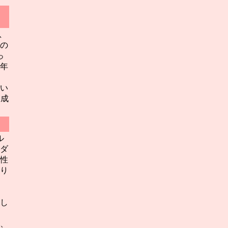
く
息
の
っ
年
い
は成
ル
ダ
性
り
し
、