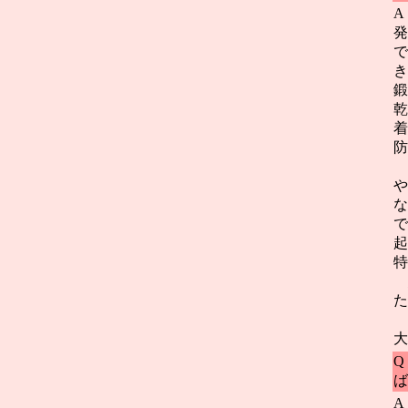
A
発
で
き
鍛
乾
着
防
や
な
で
起
特
た
大
Q
ば
A