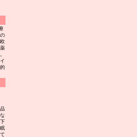
療
の
欧
薬
た。
イ
的
品
な
下
眠
て