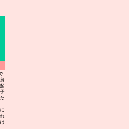
で
努
起
子
た
に
れ
は