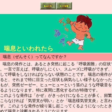
喘息といわれたら
 喘息（ぜんそく）ってなんですか？
 喘息の発作とは、あるとき突然に起こる「呼吸困難」の症状
。一言で言えば、呼吸がしにくい、スムーズに呼吸ができず、
して呼吸をしなければならない状態のことです。喘息の発作が
ると、それまで特に目立った症状も病気らしい様子もなかった
もが、突然ゼーゼー、ヒューヒューという笛のような呼吸音を
るようになります。特に夜間に悪化するのが特徴です。
このような発作は「かぜ」がきっかけになることが多く、頻繁
こらなければ「気管支が弱い」とか「喘息様気管支炎」と言わ
す。このような発作が繰り返し起こってくるようになったとき
めて喘息と診断されるようになります。