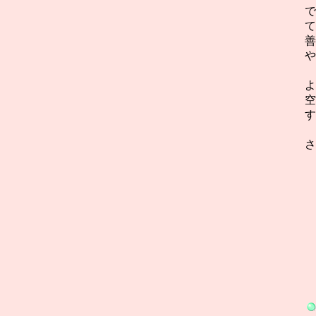
で
て
善
や
よ
空
す
さ