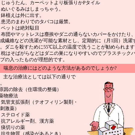
じゅうたん、カーペットより板張りかPタイル
ぬいぐるみはしまっちゃう。
鉢植えは外に出す。
患児のまわりでのタバコは厳禁。
ペットは絶対駄目
布団やマットレスは塵挨やダニの通らないカバーをかけたり
成繊維などの洗濯が可能な素材とし、定期的に（月1回）洗濯
。ダニを殺すために55℃以上の温度で洗うことが勧められます
枕はそばがらなどはダニの巣になりやすいのでプラスチック
プの入ったものが理想的です。
 喘息の治療にはどのような方法があるのでしょうか?
 主な治療法としては以下の通りで
。
 原因の除去（住環境の整備）
 薬物療法
気管支拡張剤（テオフィリン製剤・
2刺激薬）
ステロイド薬
抗アレルギー剤、漢方薬
痰切りの薬
抗生物質（感染があるとき）