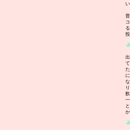
い
普
コ
る
投
経
出
て
た
に
な
り
飲
一
と
か