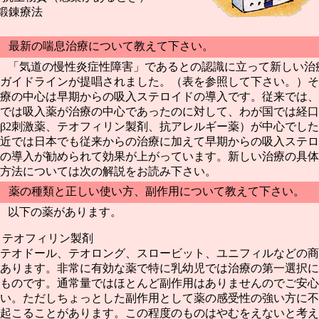
 鍛錬療法
 最新の喘息治療について教えて下さい。
 「気道の慢性炎症性障害」であるとの認識に立って新しい治
ガイドラインが提唱されました。（表を参照して下さい。）そ
療の中心は早期からの吸入ステロイドの導入です。従来では、
では吸入薬が治療の中心であったのに対して、わが国では経口
β2刺激薬、テオフィリン製剤、抗アレルギー薬）が中心でし
近では日本でも従来からの治療に加えて早期からの吸入ステロ
の導入が勧められて効果が上がっています。新しい治療の具体
方法については次の解説をお読み下さい。
 薬の種類と正しい使い方、副作用について教えて下さい。
 以下の薬があります。
テオフィリン製剤
テオドール、テオロング、スロービット、ユニフィルなどの商
あります。非常に有効な薬で特に乳幼児では治療の第一選択に
ものです。通常量ではほとんど副作用はありませんのでご安心
い。ただしちょっとした副作用として薬の感受性の強い方に不
起こることがあります。この程度のものはやむをえないと考え