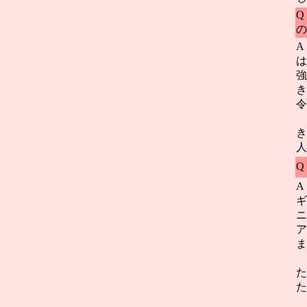
Q
の
A
は
強
き
令
き
人
Q
A
ギ
ニ
ア
ま
た
た