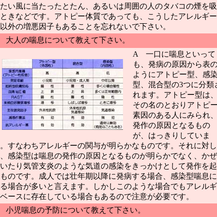
たい風に当たったとたん、あるいは周囲の人のタバコの煙を吸
ときなどです。アトピー体質であっても、こうしたアレルギー
以外の増悪因子もあることを忘れないで下さい。
 大人の喘息について教えて下さい。
A 一口に喘息といって
も、発病の原因から表
ようにアトピー型、感
型、混合型の3つに分類
れます。アトピー型は
その名のとおりアトピ
素因のある人にみられ
発作の原因となるもの
が、はっきりしていま
。すなわちアレルギーの関与が明らかなものです。それに対し
、感染型は喘息の発作の原因となるものが明らかでなく、かぜ
いたり気管支炎のような気道の感染をきっかけとして発作を起
ものです。成人では壮年期以降に発病する場合、感染型喘息に
る場合が多いと言えます。しかしこのような場合でもアレルギ
ベースに存在している場合もあるので注意が必要です。
 小児喘息の予防について教えて下さい。