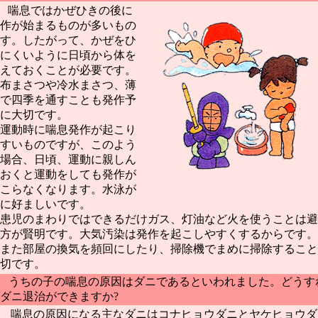
 喘息ではかぜひきの後に
作が始まるものが多いもの
す。したがって、かぜをひ
にくいように日頃から体を
えておくことが必要です。
布まさつや冷水まさつ、薄
で四季を通すことも発作予
に大切です。
運動時に喘息発作が起こり
すいものですが、このよう
場合、日頃、運動に親しん
おくと運動をしても発作が
こらなくなります。水泳が
に好ましいです。
患児のまわりではできるだけガス、灯油など火を使うことは避
方が賢明です。大気汚染は発作を起こしやすくするからです。
また部屋の換気を頻回にしたり、掃除機でまめに掃除すること
切です。
 うちの子の喘息の原因はダニであるといわれました。どうす
ダニ退治ができますか?
 喘息の原因になる主なダニはコナヒョウダニとヤケヒョウダ