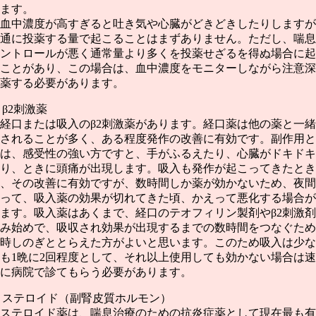
ます。
血中濃度が高すぎると吐き気や心臓がどきどきしたりしますが
通に投薬する量で起こることはまずありません。ただし、喘息
ントロールが悪く通常量より多くを投薬せざるを得ぬ場合に起
ことがあり、この場合は、血中濃度をモニターしながら注意深
薬する必要があります。
β2刺激薬
口または吸入のβ2刺激薬があります。経口薬は他の薬と一緒
されることが多く、ある程度発作の改善に有効です。副作用と
は、感受性の強い方ですと、手がふるえたり、心臓がドキドキ
り、ときに頭痛が出現します。吸入も発作が起こってきたとき
、その改善に有効ですが、数時間しか薬が効かないため、夜間
って、吸入薬の効果が切れてきた頃、かえって悪化する場合が
ます。吸入薬はあくまで、経口のテオフィリン製剤やβ2刺激
み始めで、吸収され効果が出現するまでの数時間をつなぐため
時しのぎととらえた方がよいと思います。このため吸入は少な
も1晩に2回程度として、それ以上使用しても効かない場合は
に病院で診てもらう必要があります。
ステロイド（副腎皮質ホルモン）
ステロイド薬は、喘息治療のための抗炎症薬として現在最も有